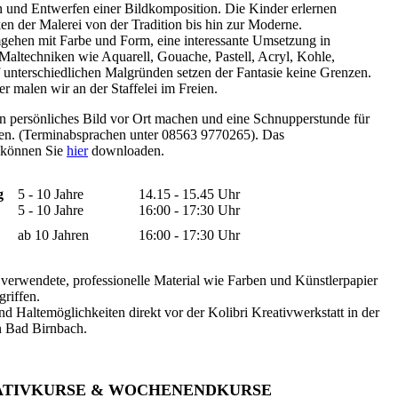
n und Entwerfen einer Bildkomposition. Die Kinder erlernen
ken der Malerei von der Tradition bis hin zur Moderne.
gehen mit Farbe und Form, eine interessante Umsetzung in
 Maltechniken wie Aquarell, Gouache, Pastell, Acryl, Kohle,
uf unterschiedlichen Malgründen setzen der Fantasie keine Grenzen.
r malen wir an der Staffelei im Freien.
in persönliches Bild vor Ort machen und eine Schnupperstunde für
en. (Terminabsprachen unter 08563 9770265). Das
 können Sie
hier
downloaden.
g
5 - 10 Jahre
14.15 - 15.45 Uhr
5 - 10 Jahre
16:00 - 17:30 Uhr
ab 10 Jahren
16:00 - 17:30 Uhr
 verwendete, professionelle Material wie Farben und Künstlerpapier
griffen.
nd Haltemöglichkeiten direkt vor der Kolibri Kreativwerkstatt in der
n Bad Birnbach.
ATIVKURSE & WOCHENENDKURSE