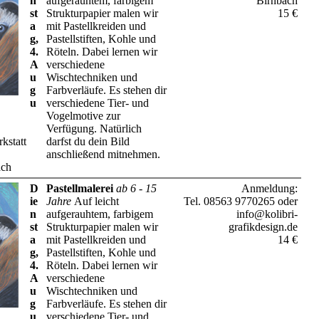
n
aufgerauhtem, farbigem
Birnbach
st
Strukturpapier malen wir
15 €
a
mit Pastellkreiden und
g,
Pastellstiften, Kohle und
4.
Röteln. Dabei lernen wir
A
verschiedene
u
Wischtechniken und
g
Farbverläufe. Es stehen dir
u
verschiedene Tier- und
Vogelmotive zur
Verfügung. Natürlich
kstatt
darfst du dein Bild
anschließend mitnehmen.
ach
D
Pastellmalerei
ab 6 - 15
Anmeldung:
ie
Jahre
Auf leicht
Tel. 08563 9770265 oder
n
aufgerauhtem, farbigem
info@kolibri-
st
Strukturpapier malen wir
grafikdesign.de
a
mit Pastellkreiden und
14 €
g,
Pastellstiften, Kohle und
4.
Röteln. Dabei lernen wir
A
verschiedene
u
Wischtechniken und
g
Farbverläufe. Es stehen dir
u
verschiedene Tier- und