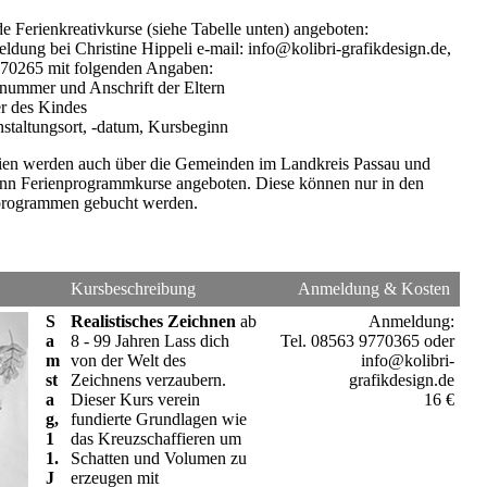
e Ferienkreativkurse (siehe Tabelle unten) angeboten:
ldung bei Christine Hippeli e-mail: info@kolibri-grafikdesign.de,
770265 mit folgenden Angaben:
nummer und Anschrift der Eltern
r des Kindes
anstaltungsort, -datum, Kursbeginn
ien werden auch über die Gemeinden im Landkreis Passau und
Inn Ferienprogrammkurse angeboten. Diese können nur in den
nprogrammen gebucht werden.
Kursbeschreibung
Anmeldung & Kosten
S
Realistisches Zeichnen
ab
Anmeldung:
a
8 - 99 Jahren Lass dich
Tel. 08563 9770365 oder
m
von der Welt des
info@kolibri-
st
Zeichnens verzaubern.
grafikdesign.de
a
Dieser Kurs verein
16 €
g,
fundierte Grundlagen wie
1
das Kreuzschaffieren um
1.
Schatten und Volumen zu
J
erzeugen mit