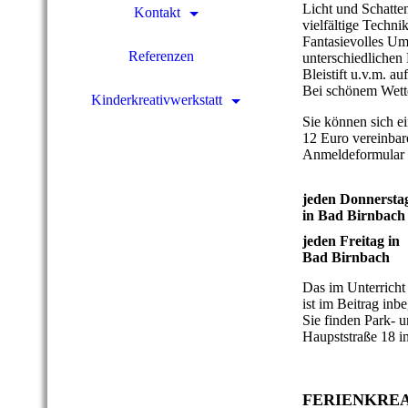
Licht und Schatte
Kontakt
vielfältige Techni
Fantasievolles Um
Referenzen
unterschiedlichen
Bleistift u.v.m. a
Bei schönem Wette
Kinderkreativwerkstatt
Sie können sich e
12 Euro vereinbar
Anmeldeformular
jeden Donnersta
in Bad Birnbach
jeden Freitag in
Bad Birnbach
Das im Unterricht
ist im Beitrag inbe
Sie finden Park- u
Haupststraße 18 i
FERIENKRE