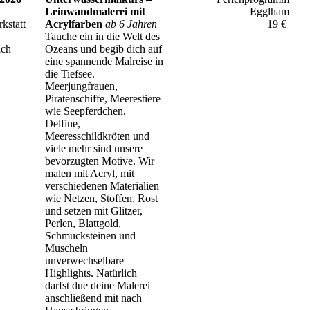
Leinwandmalerei mit
Egglham
kstatt
Acrylfarben
ab 6 Jahren
19 €
Tauche ein in die Welt des
ach
Ozeans und begib dich auf
eine spannende Malreise in
die Tiefsee.
Meerjungfrauen,
Piratenschiffe, Meerestiere
wie Seepferdchen,
Delfine,
Meeresschildkröten und
viele mehr sind unsere
bevorzugten Motive. Wir
malen mit Acryl, mit
verschiedenen Materialien
wie Netzen, Stoffen, Rost
und setzen mit Glitzer,
Perlen, Blattgold,
Schmucksteinen und
Muscheln
unverwechselbare
Highlights. Natürlich
darfst due deine Malerei
anschließend mit nach