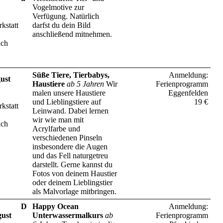
Vogelmotive zur
Verfügung. Natürlich
kstatt
darfst du dein Bild
anschließend mitnehmen.
ach
Süße Tiere, Tierbabys,
Anmeldung:
ust
Haustiere
ab 5 Jahren
Wir
Ferienprogramm
malen unsere Haustiere
Eggenfelden
und Lieblingstiere auf
19 €
kstatt
Leinwand. Dabei lernen
wir wie man mit
ach
Acrylfarbe und
verschiedenen Pinseln
insbesondere die Augen
und das Fell naturgetreu
darstellt. Gerne kannst du
Fotos von deinem Haustier
oder deinem Lieblingstier
als Malvorlage mitbringen.
D
Happy Ocean
Anmeldung:
gust
Unterwassermalkurs
ab
Ferienprogramm