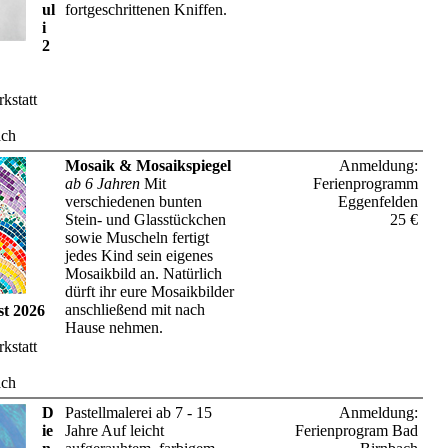
ul
fortgeschrittenen Kniffen.
i
2
kstatt
ach
Mosaik & Mosaikspiegel
Anmeldung:
ab 6 Jahren
Mit
Ferienprogramm
verschiedenen bunten
Eggenfelden
Stein- und Glasstückchen
25 €
sowie Muscheln fertigt
jedes Kind sein eigenes
Mosaikbild an. Natürlich
dürft ihr eure Mosaikbilder
anschließend mit nach
st 2026
Hause nehmen.
kstatt
ach
D
Pastellmalerei ab 7 - 15
Anmeldung:
ie
Jahre Auf leicht
Ferienprogram Bad