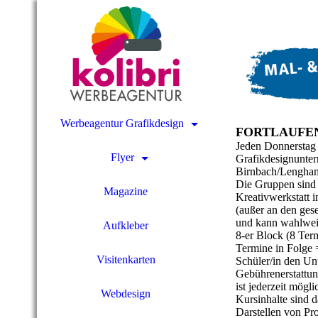
Werbeagentur Grafikdesign
FORTLAUFEND
Jeden Donnerstag 
Flyer
Grafikdesignunterr
Birnbach/Lengham 
Die Gruppen sind h
Magazine
Kreativwerkstatt 
(außer an den gese
und kann wahlweis
Aufkleber
8-er Block (8 Ter
Termine in Folge 
Visitenkarten
Schüler/in den Un
Gebührenerstattun
ist jederzeit mögl
Webdesign
Kursinhalte sind d
Darstellen von Pr