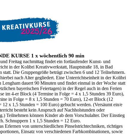
E KURSE 1 x wöchentlich 90 min
und Freitag nachmittag findet ein fortlaufender Kunst- und
icht in der Kolibri Kreativwerkstatt, Hauptstraße 18, in Bad
statt. Die Gruppengröße beträgt zwischen 6 und 12 Teilnehmern.
ierbei nach Alter gegliedert. Eine Unterrichtseinheit in der Kolibri
in Lengham dauert 90 Minuten und findet einmal in der Woche statt
tzlichen bayerischen Feiertagen) in der Regel auch in den Ferien
e im 4-er Block (4 Termine in Folge = 4 x 1,5 Stunden 39 Euro),
mine in Folge = 8 x 1,5 Stunden = 70 Euro), 12-er Block (12
= 12 x 1,5 Stunden = 100 Euro) gebucht werden. (Versäumt ein/e
terricht besteht kein Anspruch auf Nachholstunden oder
g.) Teilnehmen können Kinder ab dem Vorschulalter. Der Einstieg
ich. Schnuppern 1 x 1,5 Stunden = 12 Euro.
as Erlernen von unterschiedlichen Pinselstrichtechniken, richtiges
oportionen, Einsatz von verschiedenen Farbkombinationen, sowie