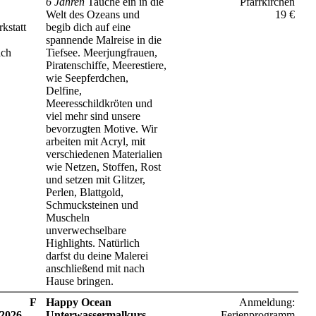
6 Jahren
Tauche ein in die
Pfarrkirchen
Welt des Ozeans und
19 €
kstatt
begib dich auf eine
spannende Malreise in die
ach
Tiefsee. Meerjungfrauen,
Piratenschiffe, Meerestiere,
wie Seepferdchen,
Delfine,
Meeresschildkröten und
viel mehr sind unsere
bevorzugten Motive. Wir
arbeiten mit Acryl, mit
verschiedenen Materialien
wie Netzen, Stoffen, Rost
und setzen mit Glitzer,
Perlen, Blattgold,
Schmucksteinen und
Muscheln
unverwechselbare
Highlights. Natürlich
darfst du deine Malerei
anschließend mit nach
Hause bringen.
F
Happy Ocean
Anmeldung:
 2026
Unterwassermalkurs –
Ferienprogramm