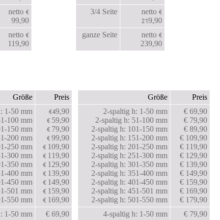
netto
3/4 Seite
netto
€
€
99,90
9,90
21
netto
ganze Seite
netto
€
€
119,90
239,90
Größe
Preis
Größe
Preis
 h: 1-50 mm
9,90
2-spaltig h: 1-50 mm
€ 69,90
€4
 51-100 mm
59,90
2-spaltig h: 51-100 mm
€ 79,90
€
101-150 mm
79,90
2-spaltig h: 101-150 mm
€ 89,90
€
151-200 mm
99,90
2-spaltig h: 151-200 mm
€ 109,90
€
201-250 mm
109,90
2-spaltig h: 201-250 mm
€ 119,90
€
251-300 mm
119,90
2-spaltig h: 251-300 mm
€ 129,90
€
301-350 mm
129,90
2-spaltig h: 301-350 mm
€ 139,90
€
351-400 mm
139,90
2-spaltig h: 351-400 mm
€ 149,90
€
401-450 mm
149,90
2-spaltig h: 401-450 mm
€ 159,90
€
451-501 mm
159,90
2-spaltig h: 451-501 mm
€ 169,90
€
501-550 mm
169,90
2-spaltig h: 501-550 mm
€ 179,90
€
 h: 1-50 mm
€ 69,90
4-spaltig h: 1-50 mm
€ 79,90