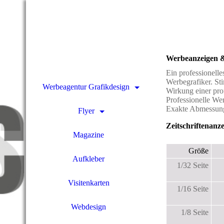
Werbeanzeigen &
Ein professionell
Werbegrafiker. Sti
Werbeagentur Grafikdesign
Wirkung einer prof
Professionelle Wer
Exakte Abmessung 
Flyer
Zeitschriftenanze
Magazine
Größe
Aufkleber
1/32 Seite
Visitenkarten
1/16 Seite
Webdesign
1/8 Seite