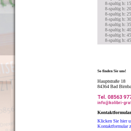
8-spaltig h: 
8-spaltig h: 
8-spaltig h: 
8-spaltig h: 
8-spaltig h: 
8-spaltig h: 
8-spaltig h: 
8-spaltig h: 
dfsWerbeagentu
So finden Sie uns!
Hauptstraße 18
84364 Bad Birnb
Tel. 08563 97
info@kolibri-gra
Kontaktformula
Klicken Sie hier 
Kon­takt­for­mu­la