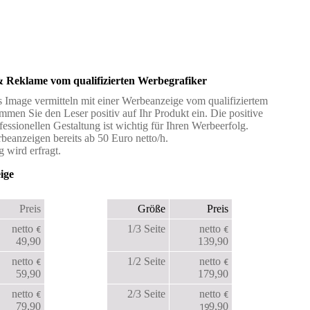
 Reklame vom qualifizierten Werbegrafiker
es Image vermitteln mit einer Werbeanzeige vom qualifiziertem
mmen Sie den Leser positiv auf Ihr Produkt ein. Die positive
essionellen Gestaltung ist wichtig für Ihren Werbeerfolg.
beanzeigen bereits ab 50 Euro netto/h.
wird erfragt.
ige
Preis
Größe
Preis
netto
1/3 Seite
netto
€
€
49,90
139,90
netto
1/2 Seite
netto
€
€
59,90
179,90
netto
2/3 Seite
netto
€
€
79,90
9,90
19