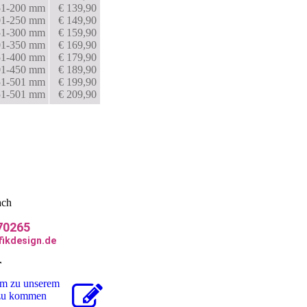
151-200 mm
€ 139,90
201-250 mm
€ 149,90
251-300 mm
€ 159,90
301-350 mm
€ 169,90
351-400 mm
€ 179,90
401-450 mm
€ 189,90
451-501 mm
€ 199,90
451-501 mm
€ 209,90
r München, Werbeagentur Simbach, Werbeagentur Pocking
ach
70265
fikdesign.de
r
um zu unserem
r zu kommen