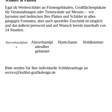
Schilder & Platten
Egal ob Werbeschilder an Firmengebäuden, Großflächenplakate
für Veranstaltungen oder Trennwände auf Messen – wir
layouten und bedrucken Ihre Platten und Schilder in allen
gängigen Formaten, aber auch spezieller Zuschnitt ist möglich
und das äußerst preiswert und auf Wunsch bereits innerhalb von
24 Stunden.
Aluverbundpl
Hartschaum
Hohlkammer
Aluverbundplatt
attesilber
e
gebürstet
Bitte senden Sie Ihre individuelle Schilderanfrage an
service@kolibri-grafikdesign.de
chland, Werbeagentur Simbach.