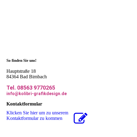
Ihr Grafikdesigner, Ihre Werbeagentur, PR Agentur für
Passau, Vilshofen, Deggendorf, Pfarrkirchen, Eggenfelden,
Pocking, München und Nürnberg – ganz Deutschland
So finden Sie uns!
Hauptstraße 18
84364 Bad Birnbach
Tel. 08563 9770265
info@kolibri-grafikdesign.de
Kontaktformular
Klicken Sie hier um zu unserem
Kon­takt­for­mu­lar zu kommen