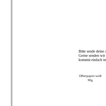
Mosaik- und Proj
Bitte sende deine
Gerne senden wir 
kommst einfach i
Offsetpapier weiß
90g
Ihr Grafikdesign
Deggendorf, Pfa
ganz Deutschlan