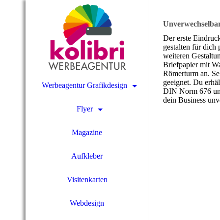
Unverwechselbar
Der erste Eindruc
gestalten für dich
weiteren Gestaltun
Briefpapier mit W
Römerturm an. Selb
geeignet. Du erhäl
Werbeagentur Grafikdesign
DIN Norm 676 und 
dein Business unv
Flyer
Magazine
Aufkleber
Visitenkarten
Webdesign