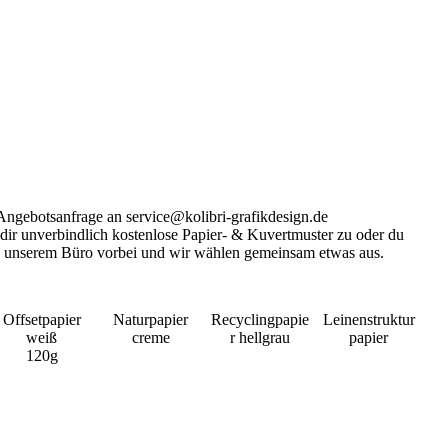
ektstudio van Treeck Kammlach Briefpapier
 Angebotsanfrage an service@kolibri-grafikdesign.de
dir unverbindlich kostenlose Papier- & Kuvertmuster zu oder du
n unserem Büro vorbei und wir wählen gemeinsam etwas aus.
Offsetpapier
Naturpapier
Recyclingpapie
Leinenstruktur
weiß
creme
r hellgrau
papier
120g
er, Ihre Werbeagentur, PR Agentur für Passau, Vilshofen,
rrkirchen, Eggenfelden, Pocking, München und Nürnberg –
d, Werbeagentur Simbach.