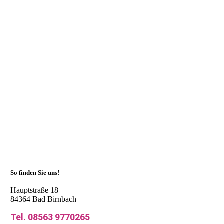
Bachkirche Divi Blasii Mühlhausen Spendenaktion
Fischer & Bergmeier Maschinenbau Bad Griesbach
Altarfalzflyer
Sonnengut Bad Birnbach Menükarten
Charity Flyer Bad Birnbach
Ihr Grafikdesigner, Ihre Werbeagentur, PR Agentur für
Passau, Vilshofen, Deggendorf, Pfarrkirchen, Eggenfelden,
Pocking, München und Nürnberg – ganz Deutschland,
Werbeagentur Simbach.
So finden Sie uns!
Hauptstraße 18
84364 Bad Birnbach
Tel. 08563 9770265