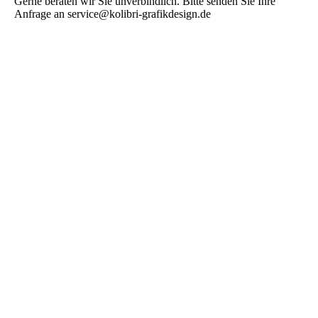
Gerne beraten wir Sie unverbindlich. Bitte senden Sie Ihre
Anfrage an service@kolibri-grafikdesign.de
Altarfalzflyer Workout mit Bernadette
Hotel Sonnengut Flyer
Sonnengut Bad Birnbach Postkarten
Armstark Dialogmarketing
Hotel Sonnengut Journal
Hotel Sonnengut Golf
Hotel Sonnengut Beautyabteilung
Armstark Dialopostkarte DIN A5
Europaunion Bayern Faltflyer
Werbegemeinschaft Rotthalmünster Einkaufsgutscheine
Kerzenfabrik Rotthalmünster Gutscheine